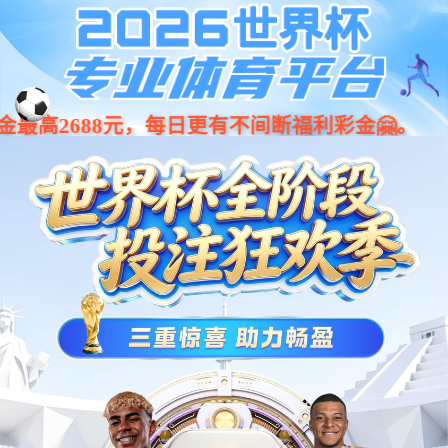
今年会·(jinnianhui)金字招牌诚
001266
股票
代码
信至上-Gold Annual Meeting
？仄
eWave-Ⅱ系列？仄
工程机械
农业机械
环卫机械
港口机械