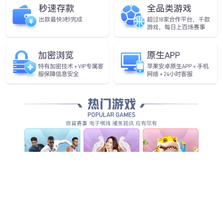
单中控娱乐屏
智能座舱四连屏