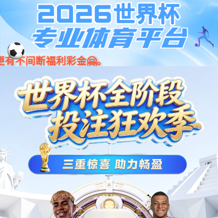
今年会·(jinnianhui)金字招牌诚
001266
股票
代码
信至上-Gold Annual Meeting
汽车电子
智驾类
电子后视镜